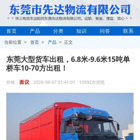
首页
产品
分类
知识
问答
联系
当前位置 >
首页
>
产品
> 正文
东莞大型货车出租，6.8米-9.6米15吨单
桥车10-70方出租！
面议
价格：
2026-08-07 01:41:01 10992次浏览