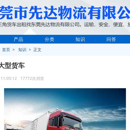
产品
分类
知识
问答
>
首页
>
知识
> 正文
大型货车
7 11:05:12 17772次浏览